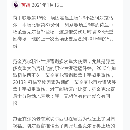
英超
2021年1月15日
荷甲联赛第16轮，埃因霍温主场1-3不敌阿尔克马
尔。本场比赛第87分钟，阔别赛场近3年的荷兰中
场范金克尔替补登场。这是他受伤后时隔983天重
回赛场，他的上一次出场还要追溯到2018年的5月
份。
范金克尔职业生涯遭遇多次重大伤病，尤其是膝盖
多次重大伤势让他的职业生涯磕磕绊绊。2013年加
盟切尔西不久，范金克尔遭遇膝盖十字韧带重伤，
2018年租借至埃因霍温期间，范金克尔再次遭遇膝
盖十字韧带重伤。对于能够复出比赛，范金克尔赛
后十分激动地表示：我一直相信有付出就会有回
报。
范金克尔的老东家切尔西也在赛后为他送上了回归
祝福。切尔西官推晒出了两张范金克尔替补上场的