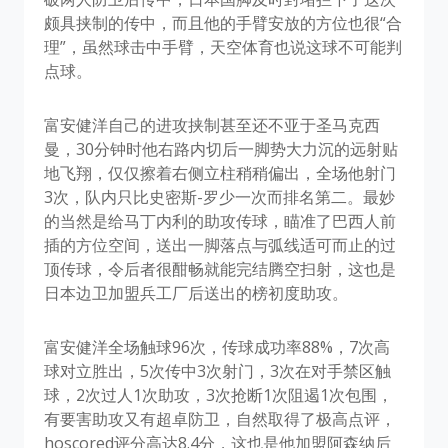
颇具挟制的传中，而且他的手臂安放的方位也很“合
理”，虽然球击中手臂，天空体育也说这球不可能判
点球。
富安健洋自己的进攻挟制甚至还不亚于圣马克西
曼，30分钟时他右路内切后一脚势大力沉的远射贴
地飞翔，仅仅擦着右侧立柱稍稍偏出，全场他射门
3次，队内只比史密斯-罗少一次而排名第二。最妙
的当然是给马丁内利的助攻传球，瞄准了巴西人前
插的方位空间，送出一脚落点与弧线适可而止的过
顶传球，令后者很酣畅就能完结腾空扫射，这也是
日本边卫加盟兵工厂后送出的榜初度助攻。
富安健洋全场触球96次，传球成功率88%，7次高
球对立胜出，5次传中3次射门，3次在对手禁区触
球，2次过人1次助攻，3次抢断1次阻遏1次包围，
有要害助攻又有超卓防卫，自然取得了极高点评，
hoscored评分高达8.4分，这也是他加盟阿森纳后