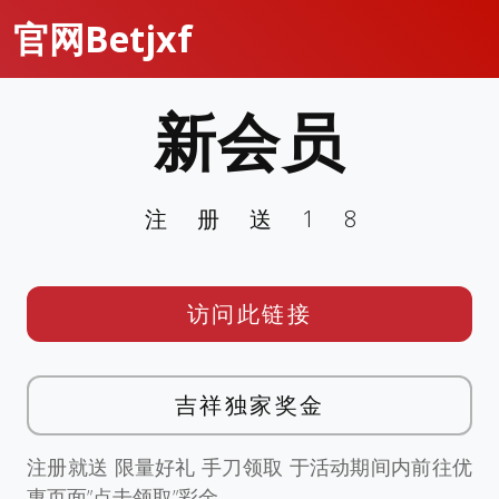
官网Betjxf
新会员
注册送18
访问此链接
吉祥独家奖金
注册就送 限量好礼 手刀领取 于活动期间内前往优
惠页面”点击领取”彩金。