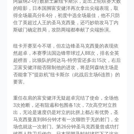
阿森纳2-0打败新土豪纽卡斯尔，走出上轮联赛大败
的暗影，日本国脚富安健洋再次拿出尖端表现，取
得全场最高分8.4分，初度中选全场最佳，他不只防
住了英超过人王的圣马克西曼，还巧妙助攻马丁内
斯破门确定胜局，攻防两端都奉献了尖端扮演。
纽卡开赛至今不堪，但左边锋圣马克西曼的表现依
然超卓，本赛季法国边锋带球过人88次，排名全英
超榜首，比狼队的阿达马-特劳雷还多出15次，右后
卫富安健洋能否限制他的进攻，将是阿森纳主场是
否能拿下“提款机”纽卡斯尔（此战后主场6连胜）的
要害。
重任在肩的富安健洋无疑超卓完结了使命，全场他
3次抢断，还有阻遏和包围各1次，7次高空对立胜
出，无论是速度仍是对立的比拼上都占有优势，圣
马克西曼直到86分钟才有一次聊胜于无的射门，全
场也就这一次射门。第26分钟圣马克西曼曾成功打
破两人防卫后传中，日本国脚及时封堵拦下了这次