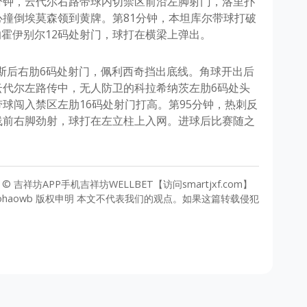
分钟，云代尔右路带球内切禁区前沿左脚射门，洛里扑
心撞倒埃莫森领到黄牌。第81分钟，本坦库尔带球打破
霍伊别尔12码处射门，球打在横梁上弹出。
维斯后右肋6码处射门，佩利西奇挡出底线。角球开出后
云代尔左路传中，无人防卫的科拉希纳茨左肋6码处头
球闯入禁区左肋16码处射门打高。第95分钟，热刺反
线前右脚劲射，球打在左立柱上入网。进球后比赛随之
f © 吉祥坊APP手机吉祥坊WELLBET【访问smartjxf.com】
ohaowb 版权申明 本文不代表我们的观点。如果这篇转载侵犯