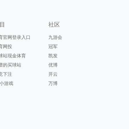
目
社区
育官网登录入口
九游会
育网投
冠军
球站现金体育
凯发
谱的买球站
优博
竞下注
开云
g小游戏
万博