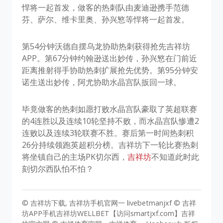
悍将一起首发，做客的热刺队由麦迪逊携手范德
芬、萨尔、维卡里奥、孙兴慜等悍将一起首发。
第54分钟沃德自摆乌龙协助热刺获得抢先吉祥坊
APP。第67分钟约翰逊送出妙传，孙兴慜在门前近
距离推射得手协助热刺扩展抢先优势。第95分钟安
诺生送出妙传，阿尤协助水晶宫队扳回一球。
毕竟做客的热刺如愿打败水晶宫队豪取了英超联赛
的4连胜以及连续10轮坚持不败，而水晶宫队惨遭2
连败以及连续3轮联赛不胜。赛后第一时间热刺积
26分持续领跑英超积分榜。吉祥坊下一轮比赛热刺
将坐镇自己的主场PK切尔西，
吉祥坊
不知道此时此
刻切尔西队怕不怕？
© 吉祥坊下载, 吉祥坊手机官网一 livebetmanjxf © 吉祥
坊APP手机吉祥坊WELLBET【访问smartjxf.com】吉祥