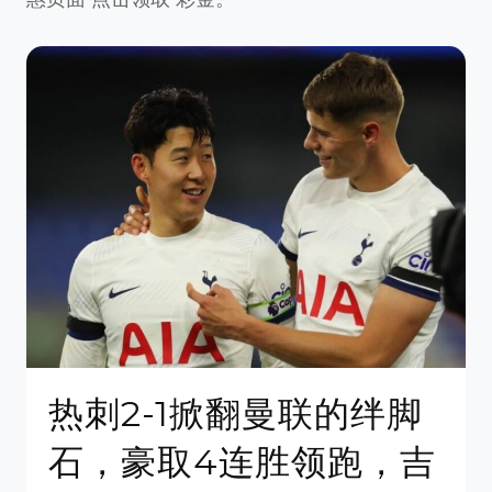
热刺2-1掀翻曼联的绊脚
石，豪取4连胜领跑，吉