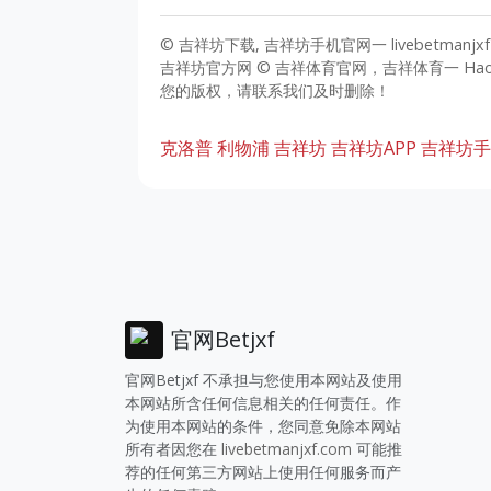
© 吉祥坊下载, 吉祥坊手机官网一 livebetmanjx
吉祥坊官方网 © 吉祥体育官网，吉祥体育一 Ha
您的版权，请联系我们及时删除！
克洛普
利物浦
吉祥坊
吉祥坊APP
吉祥坊手
官网Betjxf
官网Betjxf 不承担与您使用本网站及使用
本网站所含任何信息相关的任何责任。作
为使用本网站的条件，您同意免除本网站
所有者因您在
livebetmanjxf.com
可能推
荐的任何第三方网站上使用任何服务而产