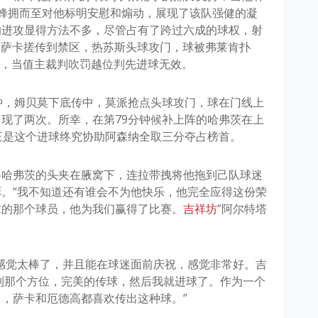
蜂拥而至对他标明安慰和煽动，展现了该队强健的凝
的进攻显得方法不多，尽管占有了跨过六成的球权，射
钟，萨卡搓传到禁区，热苏斯头球攻门，球被弗莱肯扑
R，当值主裁判吹罚越位判先进球无效。
钟，姆贝莫下底传中，莫派抢点头球攻门，球在门线上
现了两次。所幸，在第79分钟候补上阵的哈弗茨在上
正是这个进球终究协助阿森纳全取三分夺占榜首。
将哈弗茨的头夹在腋窝下，连拉带拽将他拖到己队球迷
。“我不知道还有谁会不为他快乐，他完全应得这份荣
求的那个球员，他为我们赢得了比赛。
吉祥坊
”阿尔特塔
感觉太棒了，并且能在球迷面前庆祝，感觉非常好。吉
到那个方位，完美的传球，然后我就进球了。作为一个
，萨卡和厄德高都喜欢传出这种球。”