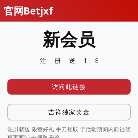
官网Betjxf
新会员
注册送18
访问此链接
吉祥独家奖金
注册就送 限量好礼 手刀领取 于活动期间内前往优
惠页面”点击领取”彩金。