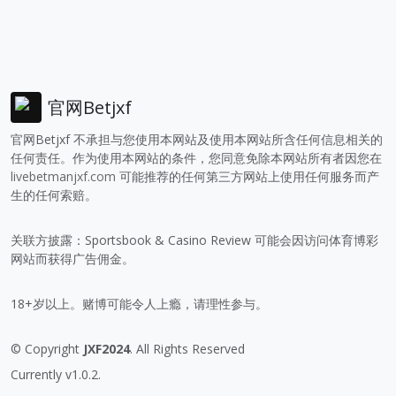
官网Betjxf
官网Betjxf 不承担与您使用本网站及使用本网站所含任何信息相关的
任何责任。作为使用本网站的条件，您同意免除本网站所有者因您在
livebetmanjxf.com
可能推荐的任何第三方网站上使用任何服务而产
生的任何索赔。
关联方披露：Sportsbook & Casino Review 可能会因访问体育博彩
网站而获得广告佣金。
18+岁以上。赌博可能令人上瘾，请理性参与。
© Copyright
JXF2024
. All Rights Reserved
Currently v1.0.2.