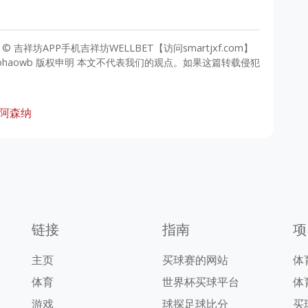
”
f © 吉祥坊APP手机吉祥坊WELLBET【访问smartjxf.com】
ohaowb 版权申明 本文不代表我们的观点。如果这篇转载侵犯
阿森纳
链接
指南
项
主页
买球赛的网站
体
体育
世界杯买球平台
体
游戏
球探足球比分
买