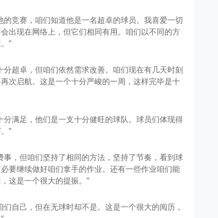
他的竞赛，咱们知道他是一名超卓的球员。我喜爱一切
不会出现在网络上，但它们相同有用。咱们以不同的方
。”
十分超卓，但咱们依然需求改善。咱们现在有几天时刻
要再次启航。这是一个十分严峻的一周，这样完毕是十
十分满足，他们是一支十分健旺的球队。球员们体现得
。”
费事，但咱们坚持了相同的方法，坚持了节奏，看到球
有必要继续做好咱们拿手的作业。还有一些作业咱们能
，这是一个很大的提振。”
咱们自己，但在无球时却不是。这是一个很大的阅历，