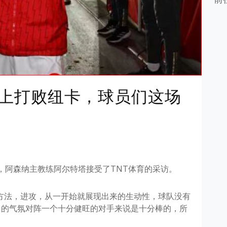
上打败纽卡，球员们这场
后，阿森纳主教练阿尔特塔接受了TNT体育的采访。
方法，进攻，从一开始就展现出来的生动性，球队没有
日的气氛对阵一个十分健旺的对手来说是十分棒的，所