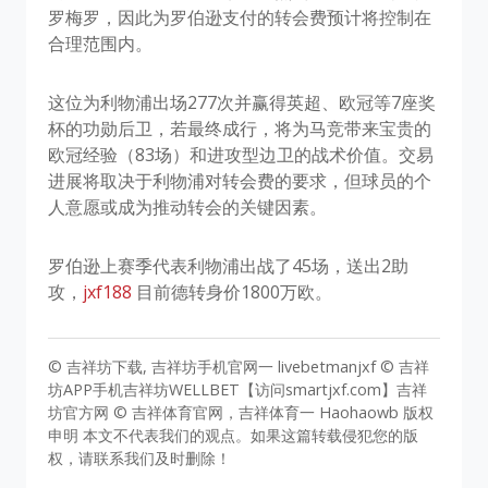
罗梅罗，因此为罗伯逊支付的转会费预计将控制在
合理范围内。
这位为利物浦出场277次并赢得英超、欧冠等7座奖
杯的功勋后卫，若最终成行，将为马竞带来宝贵的
欧冠经验（83场）和进攻型边卫的战术价值。交易
进展将取决于利物浦对转会费的要求，但球员的个
人意愿或成为推动转会的关键因素。
罗伯逊上赛季代表利物浦出战了45场，送出2助
攻，
jxf188
目前德转身价1800万欧。
© 吉祥坊下载, 吉祥坊手机官网一 livebetmanjxf © 吉祥
坊APP手机吉祥坊WELLBET【访问smartjxf.com】吉祥
坊官方网 © 吉祥体育官网，吉祥体育一 Haohaowb 版权
申明 本文不代表我们的观点。如果这篇转载侵犯您的版
权，请联系我们及时删除！