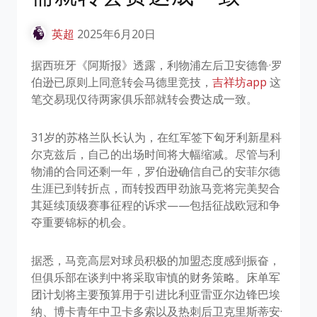
英超
2025年6月20日
据西班牙《阿斯报》透露，利物浦左后卫安德鲁·罗
伯逊已原则上同意转会马德里竞技，
吉祥坊app
这
笔交易现仅待两家俱乐部就转会费达成一致。
31岁的苏格兰队长认为，在红军签下匈牙利新星科
尔克兹后，自己的出场时间将大幅缩减。尽管与利
物浦的合同还剩一年，罗伯逊确信自己的安菲尔德
生涯已到转折点，而转投西甲劲旅马竞将完美契合
其延续顶级赛事征程的诉求——包括征战欧冠和争
夺重要锦标的机会。
据悉，马竞高层对球员积极的加盟态度感到振奋，
但俱乐部在谈判中将采取审慎的财务策略。床单军
团计划将主要预算用于引进比利亚雷亚尔边锋巴埃
纳、博卡青年中卫卡多索以及热刺后卫克里斯蒂安·