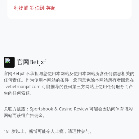
利物浦
罗伯逊
英超
官网Betjxf
官网Betjxf 不承担与您使用本网站及使用本网站所含任何信息相关的
任何责任。作为使用本网站的条件，您同意免除本网站所有者因您在
livebetmanjxf.com
可能推荐的任何第三方网站上使用任何服务而产
生的任何索赔。
关联方披露：Sportsbook & Casino Review 可能会因访问体育博彩
网站而获得广告佣金。
18+岁以上。赌博可能令人上瘾，请理性参与。