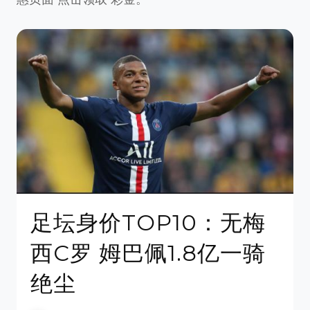
足坛身价TOP10：无梅
西C罗 姆巴佩1.8亿一骑
绝尘