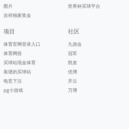
图片
世界杯买球平台
吉祥独家奖金
项目
社区
体育官网登录入口
九游会
体育网投
冠军
买球站现金体育
凯发
靠谱的买球站
优博
电竞下注
开云
pg小游戏
万博