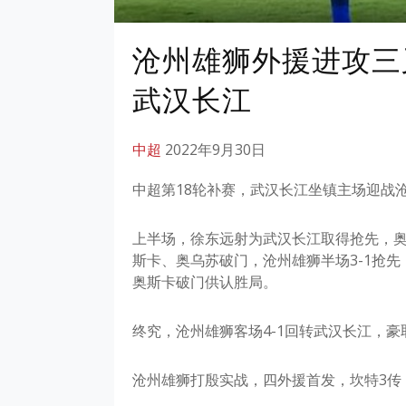
沧州雄狮外援进攻三叉
武汉长江
中超
2022年9月30日
中超第18轮补赛，武汉长江坐镇主场迎战
上半场，徐东远射为武汉长江取得抢先，奥
斯卡、奥乌苏破门，沧州雄狮半场3-1抢
奥斯卡破门供认胜局。
终究，沧州雄狮客场4-1回转武汉长江，
沧州雄狮打殷实战，四外援首发，坎特3传，