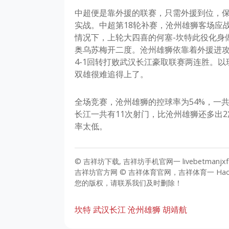
中超便是靠外援的联赛，只需外援到位，
实战。中超第18轮补赛，沧州雄狮客场应
情况下，上轮大四喜的何塞-坎特此役化身
奥乌苏梅开二度。沧州雄狮依靠着外援进攻
4-1回转打败武汉长江豪取联赛两连胜。
双雄很难追得上了。
全场竞赛，沧州雄狮的控球率为54%，一
长江一共有11次射门，比沧州雄狮还多出
率太低。
© 吉祥坊下载, 吉祥坊手机官网一 livebetmanjx
吉祥坊官方网 © 吉祥体育官网，吉祥体育一 Ha
您的版权，请联系我们及时删除！
坎特
武汉长江
沧州雄狮
胡靖航