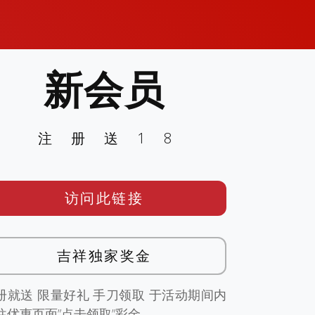
新会员
注册送18
访问此链接
吉祥独家奖金
册就送 限量好礼 手刀领取 于活动期间内
往优惠页面”点击领取”彩金。