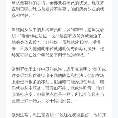
球队最有利的事情。全部要看球员的状况。现在来
说明日哪些球员首发并不重要，咱们所有队员的状
况都很好。”
当被问及队中的几名球员时，谈到加维，恩里克表
明：“看看他在站位，技能层面有多优秀就知道了，
他的身体素质也十分的好，虽然他才18岁。慢慢
来，不必为他如此年轻就如此优秀而感到疯狂，他
终究可以在这个年代留下归于他的印记。”
谈到罗德里出任中卫的或许，恩里克表明：“德国或
许会采纳和首战彻底不同的阵型和打法，他们在场
上会进行很多的移动，假如咱们能操控住局面，咱
们就会从中获益，而假如不能，就或许吃亏。咱们
会随机应变，但弗里克也是一样，所以全部只有当
竞赛正式开始后，才干得到回答。”
谈到法蒂，恩里克表明：“他现在状况很好，他和其