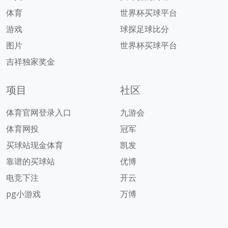
体育
世界杯买球平台
游戏
球探足球比分
图片
世界杯买球平台
吉祥独家奖金
项目
社区
体育官网登录入口
九游会
体育网投
冠军
买球站现金体育
凯发
靠谱的买球站
优博
电竞下注
开云
pg小游戏
万博