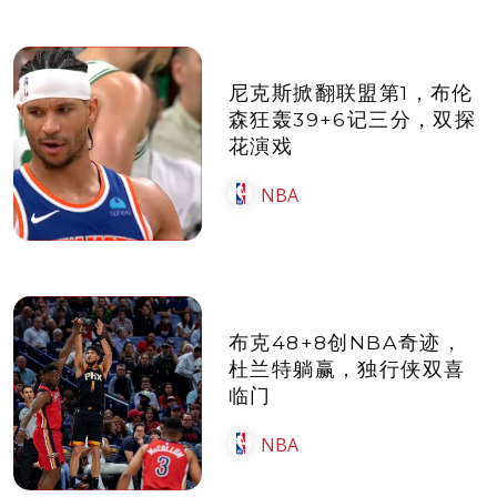
尼克斯掀翻联盟第1，布伦
森狂轰39+6记三分，双探
花演戏
NBA
布克48+8创NBA奇迹，
杜兰特躺赢，独行侠双喜
临门
NBA