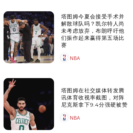
塔图姆今夏会接受手术并
解散球队吗？凯尔特人尚
未考虑放弃，布朗呼吁他
们振作起来赢得第五场比
赛
NBA
塔图姆在社交媒体转发腾
讯体育收视率截图，对阵
尼克斯拿下9.4分强硬被赞
NBA