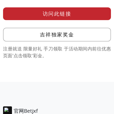
访问此链接
吉祥独家奖金
注册就送 限量好礼 手刀领取 于活动期间内前往优惠
页面”点击领取”彩金。
官网Betjxf