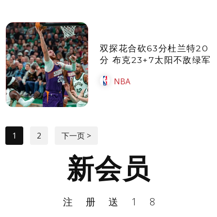
双探花合砍63分杜兰特20
分 布克23+7太阳不敌绿军
NBA
1
2
下一页 >
新会员
注册送18