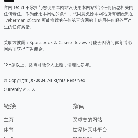
官网Betjxf 不承担与您使用本网站及使用本网站所含任何信息相关的
任何责任。作为使用本网站的条件，您同意免除本网站所有者因您在
livebetmanjxf.com
可能推荐的任何第三方网站上使用任何服务而产
生的任何索赔。
关联方披露：Sportsbook & Casino Review 可能会因访问体育博彩
网站而获得广告佣金。
18+岁以上。赌博可能令人上瘾，请理性参与。
© Copyright
JXF2024
. All Rights Reserved
Currently v1.0.2.
链接
指南
主页
买球赛的网站
体育
世界杯买球平台