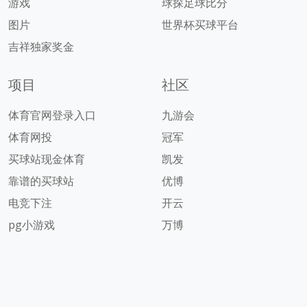
游戏
球探足球比分
图片
世界杯买球平台
吉祥独家奖金
项目
社区
体育官网登录入口
九游会
体育网投
冠军
买球站现金体育
凯发
靠谱的买球站
优博
电竞下注
开云
pg小游戏
万博