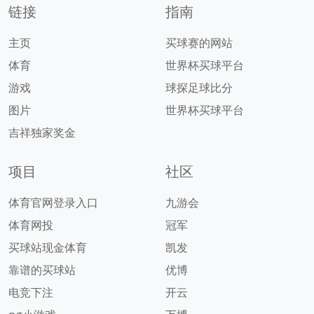
链接
指南
主页
买球赛的网站
体育
世界杯买球平台
游戏
球探足球比分
图片
世界杯买球平台
吉祥独家奖金
项目
社区
体育官网登录入口
九游会
体育网投
冠军
买球站现金体育
凯发
靠谱的买球站
优博
电竞下注
开云