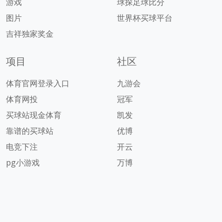
游戏
球探足球比分
图片
世界杯买球平台
吉祥独家奖金
项目
社区
体育官网登录入口
九游会
体育网投
冠军
买球站现金体育
凯发
靠谱的买球站
优博
电竞下注
开云
pg小游戏
万博