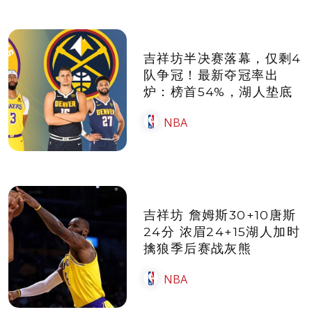
吉祥坊半决赛落幕，仅剩4
队争冠！最新夺冠率出
炉：榜首54%，湖人垫底
NBA
吉祥坊 詹姆斯30+10唐斯
24分 浓眉24+15湖人加时
擒狼季后赛战灰熊
NBA