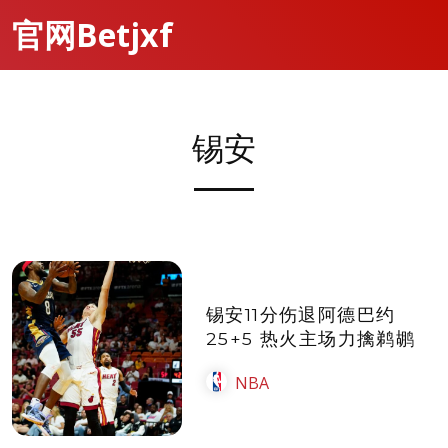
官网Betjxf
锡安
锡安11分伤退阿德巴约
25+5 热火主场力擒鹈鹕
NBA