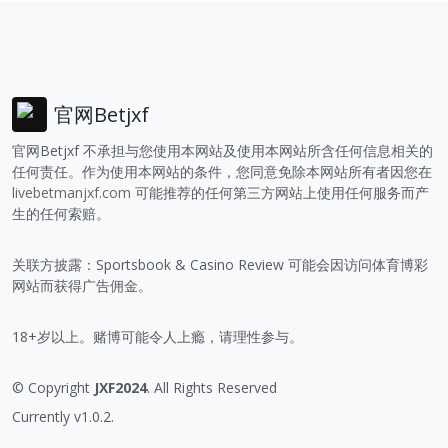
官网Betjxf
官网Betjxf 不承担与您使用本网站及使用本网站所含任何信息相关的
任何责任。作为使用本网站的条件，您同意免除本网站所有者因您在
livebetmanjxf.com
可能推荐的任何第三方网站上使用任何服务而产
生的任何索赔。
关联方披露：Sportsbook & Casino Review 可能会因访问体育博彩
网站而获得广告佣金。
18+岁以上。赌博可能令人上瘾，请理性参与。
© Copyright
JXF2024
. All Rights Reserved
Currently v1.0.2.