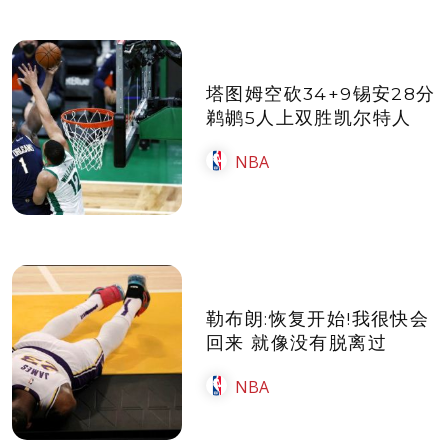
塔图姆空砍34+9锡安28分
鹈鹕5人上双胜凯尔特人
NBA
勒布朗:恢复开始!我很快会
回来 就像没有脱离过
NBA