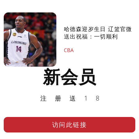
哈德森迎岁生日 辽篮官微
送出祝福：一切顺利
CBA
新会员
注册送18
访问此链接