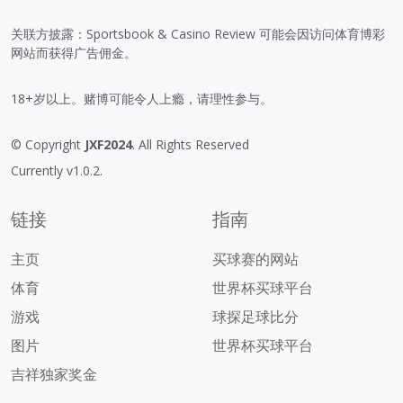
关联方披露：Sportsbook & Casino Review 可能会因访问体育博彩
网站而获得广告佣金。
18+岁以上。赌博可能令人上瘾，请理性参与。
© Copyright
JXF2024
. All Rights Reserved
Currently v1.0.2.
链接
指南
主页
买球赛的网站
体育
世界杯买球平台
游戏
球探足球比分
图片
世界杯买球平台
吉祥独家奖金