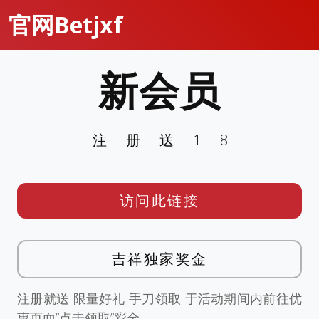
官网Betjxf
新会员
注册送18
访问此链接
吉祥独家奖金
注册就送 限量好礼 手刀领取 于活动期间内前往优
惠页面”点击领取”彩金。