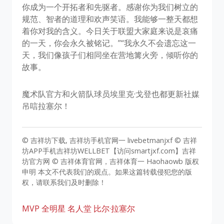
你成为一个开拓者和先驱者。感谢你为我们树立的
规范、智者的道理和欢声笑语。我能够一整天都想
着你对我的含义。今日关于联盟大家庭来说是哀痛
的一天，你会永久被铭记。”“我永久不会遗忘这一
天，我们像孩子们相同坐在营地篝火旁，倾听你的
故事。
魔术队官方和火箭队球员埃里克·戈登也都更新社媒
吊唁拉塞尔！
© 吉祥坊下载, 吉祥坊手机官网一 livebetmanjxf © 吉祥
坊APP手机吉祥坊WELLBET【访问smartjxf.com】吉祥
坊官方网 © 吉祥体育官网，吉祥体育一 Haohaowb 版权
申明 本文不代表我们的观点。如果这篇转载侵犯您的版
权，请联系我们及时删除！
MVP
全明星
名人堂
比尔·拉塞尔