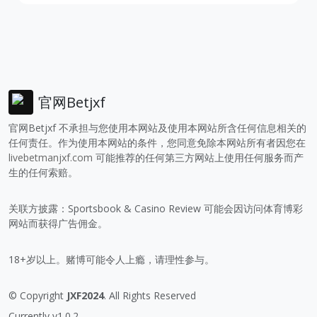
官网Betjxf
官网Betjxf 不承担与您使用本网站及使用本网站所含任何信息相关的
任何责任。作为使用本网站的条件，您同意免除本网站所有者因您在
livebetmanjxf.com
可能推荐的任何第三方网站上使用任何服务而产
生的任何索赔。
关联方披露：Sportsbook & Casino Review 可能会因访问体育博彩
网站而获得广告佣金。
18+岁以上。赌博可能令人上瘾，请理性参与。
© Copyright
JXF2024
. All Rights Reserved
Currently v1.0.2.