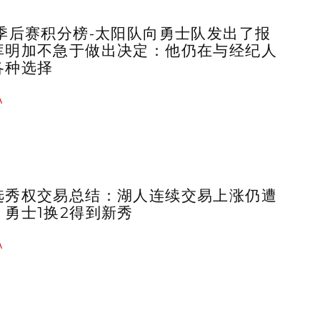
A季后赛积分榜-太阳队向勇士队发出了报
库明加不急于做出决定：他仍在与经纪人
各种选择
A
选秀权交易总结：湖人连续交易上涨仍遭
，勇士1换2得到新秀
A