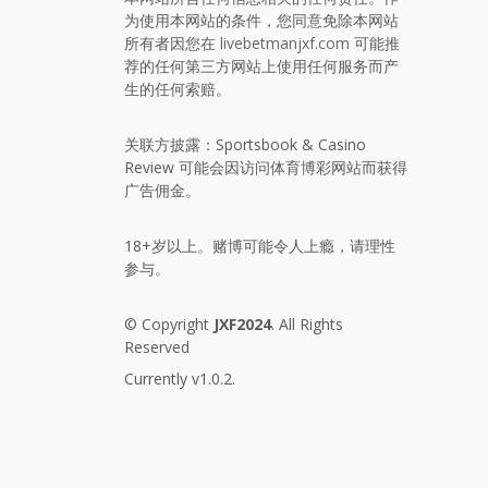
为使用本网站的条件，您同意免除本网站
所有者因您在
livebetmanjxf.com
可能推
荐的任何第三方网站上使用任何服务而产
生的任何索赔。
关联方披露：Sportsbook & Casino
Review 可能会因访问体育博彩网站而获得
广告佣金。
18+岁以上。赌博可能令人上瘾，请理性
参与。
© Copyright
JXF2024
. All Rights
Reserved
Currently v1.0.2.