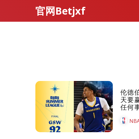
官网Betjxf
伦德
天要
任何
NB