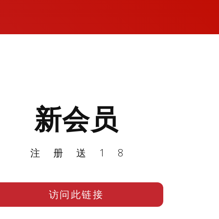
新会员
注册送18
访问此链接