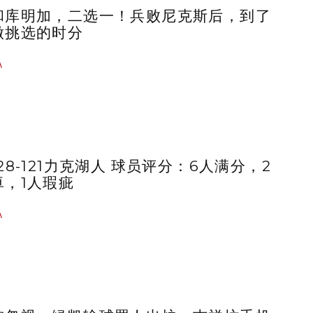
和库明加，二选一！兵败尼克斯后，到了
做挑选的时分
A
28-121力克湖人 球员评分：6人满分，2
卓，1人瑕疵
A