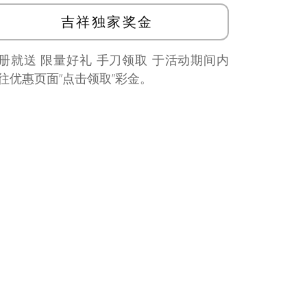
吉祥独家奖金
册就送 限量好礼 手刀领取 于活动期间内
往优惠页面”点击领取”彩金。